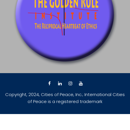
Copyright, 2024, Cities of Peace, Inc.; International Cities
of Peace is a registered trademark