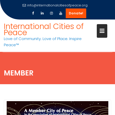
info@internationalcitiesofpeace.org
Donate!
Skip
International Cities of
to
Peace
content
Love of Community. Love of Place. Inspire
Peace™
MEMBER